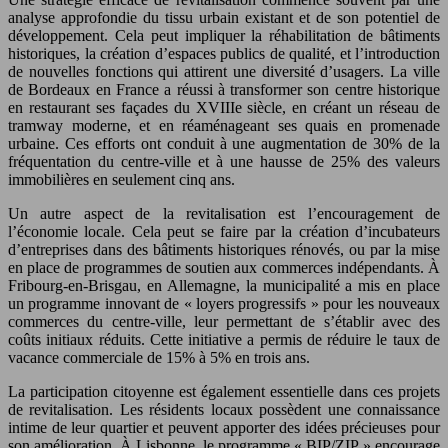
analyse approfondie du tissu urbain existant et de son potentiel de
développement. Cela peut impliquer la réhabilitation de bâtiments
historiques, la création d’espaces publics de qualité, et l’introduction
de nouvelles fonctions qui attirent une diversité d’usagers. La ville
de Bordeaux en France a réussi à transformer son centre historique
en restaurant ses façades du XVIIIe siècle, en créant un réseau de
tramway moderne, et en réaménageant ses quais en promenade
urbaine. Ces efforts ont conduit à une augmentation de 30% de la
fréquentation du centre-ville et à une hausse de 25% des valeurs
immobilières en seulement cinq ans.
Un autre aspect de la revitalisation est l’encouragement de
l’économie locale. Cela peut se faire par la création d’incubateurs
d’entreprises dans des bâtiments historiques rénovés, ou par la mise
en place de programmes de soutien aux commerces indépendants. À
Fribourg-en-Brisgau, en Allemagne, la municipalité a mis en place
un programme innovant de « loyers progressifs » pour les nouveaux
commerces du centre-ville, leur permettant de s’établir avec des
coûts initiaux réduits. Cette initiative a permis de réduire le taux de
vacance commerciale de 15% à 5% en trois ans.
La participation citoyenne est également essentielle dans ces projets
de revitalisation. Les résidents locaux possèdent une connaissance
intime de leur quartier et peuvent apporter des idées précieuses pour
son amélioration. À Lisbonne, le programme « BIP/ZIP » encourage