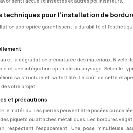
vorisent l’accueil d’insectes et autres pollinisateurs.
s techniques pour l’installation de bordur
lation appropriée garantissent la durabilité et l’esthétiq
ellement
au et la dégradation prématurée des matériaux. Niveler le
able et une intégration optimale au paysage. Selon le typ
iore sa structure et sa fertilité. Le coût de cette étape
 de votre projet.
ues et précautions
lon le matériau. Les pierres peuvent être posées ou scellé
c des piquets ou attaches métalliques. Les bordures végét
 en respectant l’espacement. Une pose minutieuse as