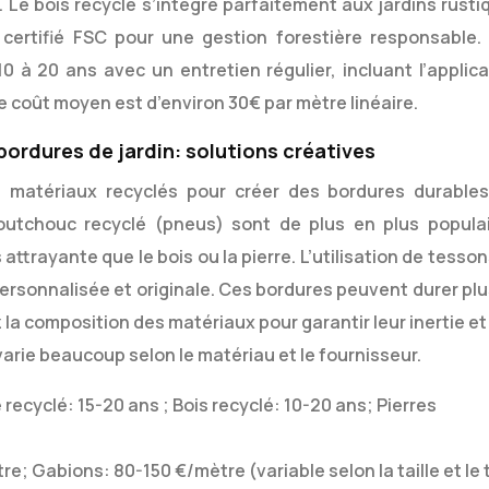
 Le bois recyclé s’intègre parfaitement aux jardins rusti
certifié FSC pour une gestion forestière responsable.
0 à 20 ans avec un entretien régulier, incluant l’applica
e coût moyen est d’environ 30€ par mètre linéaire.
bordures de jardin: solutions créatives
s matériaux recyclés pour créer des bordures durables
aoutchouc recyclé (pneus) sont de plus en plus populai
ttrayante que le bois ou la pierre. L’utilisation de tesso
ersonnalisée et originale. Ces bordures peuvent durer plu
 la composition des matériaux pour garantir leur inertie et
varie beaucoup selon le matériau et le fournisseur.
recyclé: 15-20 ans ; Bois recyclé: 10-20 ans; Pierres
re; Gabions: 80-150 €/mètre (variable selon la taille et le