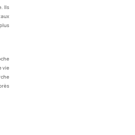
 Ils
taux
 plus
oche
 vie
rche
près