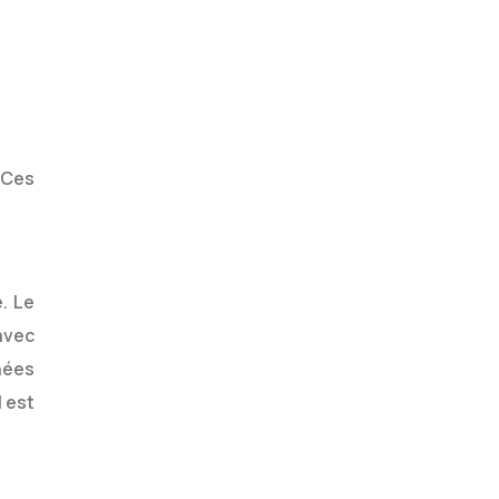
 Ces
. Le
avec
nées
 est