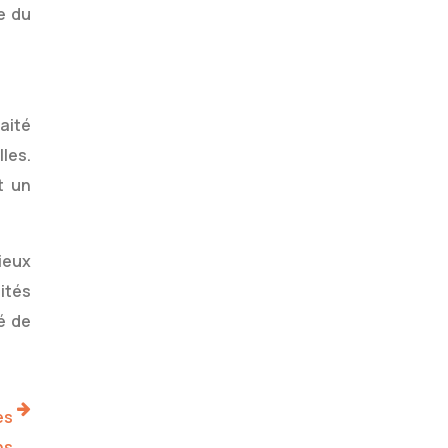
e du
aité
lles.
t un
ieux
ités
é de
es
ns