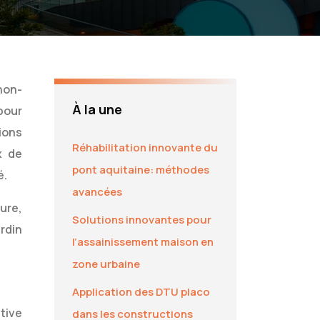
non-
À la une
pour
ions
Réhabilitation innovante du
x de
pont aquitaine: méthodes
é.
avancées
ure,
Solutions innovantes pour
rdin
l’assainissement maison en
zone urbaine
Application des DTU placo
tive
dans les constructions