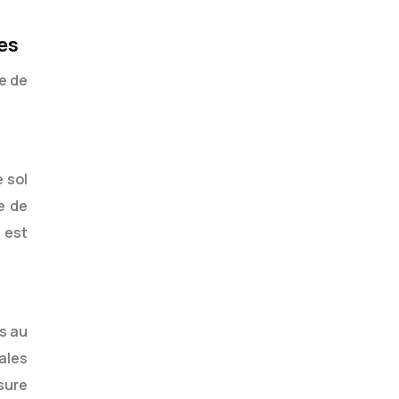
es
ue de
 sol
e de
 est
es au
ales
sure