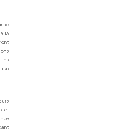
mise
e la
ront
ions
 les
tion
eurs
s et
ence
ttant