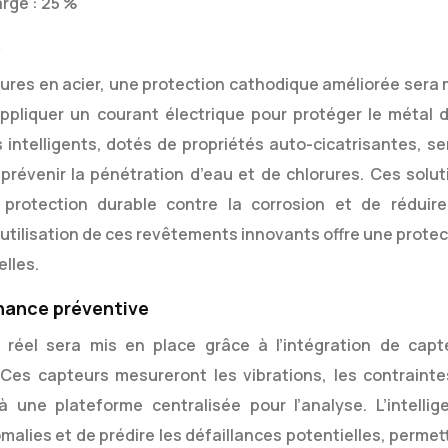
rge : 25 %
e
tures en acier, une protection cathodique améliorée sera 
ppliquer un courant électrique pour protéger le métal d
intelligents, dotés de propriétés auto-cicatrisantes, se
prévenir la pénétration d’eau et de chlorures. Ces solut
protection durable contre la corrosion et de réduire
utilisation de ces revêtements innovants offre une protec
lles.
enance préventive
réel sera mis en place grâce à l’intégration de capt
. Ces capteurs mesureront les vibrations, les contrainte
 une plateforme centralisée pour l’analyse. L’intellig
omalies et de prédire les défaillances potentielles, perme