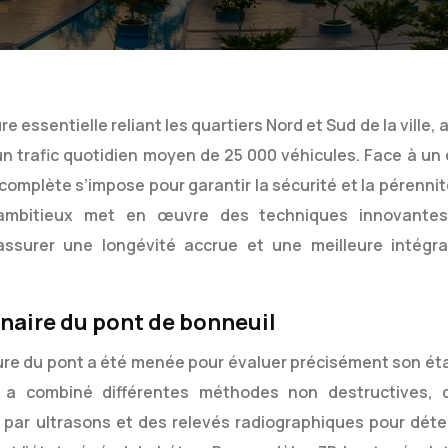
e essentielle reliant les quartiers Nord et Sud de la ville, 
un trafic quotidien moyen de 25 000 véhicules. Face à un 
omplète s’impose pour garantir la sécurité et la pérennit
 ambitieux met en œuvre des techniques innovante
assurer une longévité accrue et une meilleure intégra
inaire du pont de bonneuil
ure du pont a été menée pour évaluer précisément son éta
yse a combiné différentes méthodes non destructives, 
ts par ultrasons et des relevés radiographiques pour déte