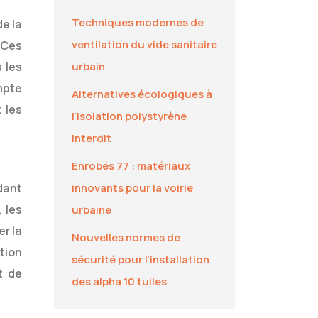
Techniques modernes de
e la
ventilation du vide sanitaire
 Ces
 les
urbain
mpte
Alternatives écologiques à
 les
l’isolation polystyrène
interdit
Enrobés 77 : matériaux
dant
innovants pour la voirie
 les
urbaine
er la
Nouvelles normes de
tion
sécurité pour l’installation
t de
des alpha 10 tuiles