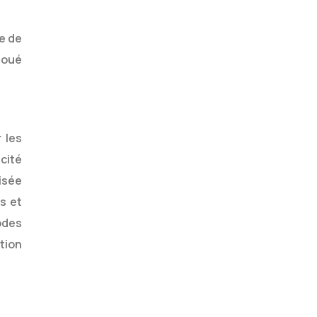
e de
loué
 les
cité
isée
s et
odes
ution