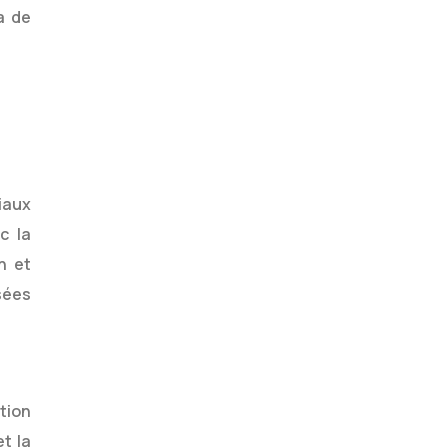
a de
iaux
c la
n et
sées
tion
t la