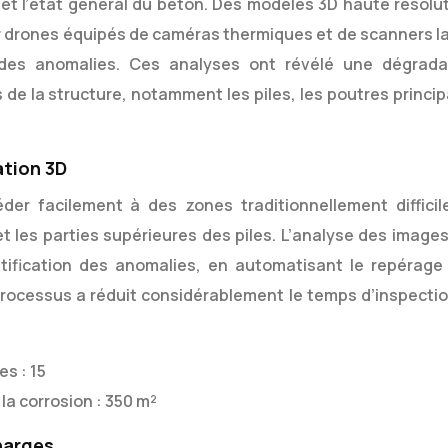
 et l’état général du béton. Des modèles 3D haute résolut
ar drones équipés de caméras thermiques et de scanners la
 des anomalies. Ces analyses ont révélé une dégrada
s de la structure, notamment les piles, les poutres princi
ation 3D
éder facilement à des zones traditionnellement difficil
 les parties supérieures des piles. L’analyse des images
identification des anomalies, en automatisant le repérage
processus a réduit considérablement le temps d’inspectio
s : 15
la corrosion : 350 m²
harges