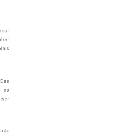
pour
gérer
élais
 Des
 les
iser
rités