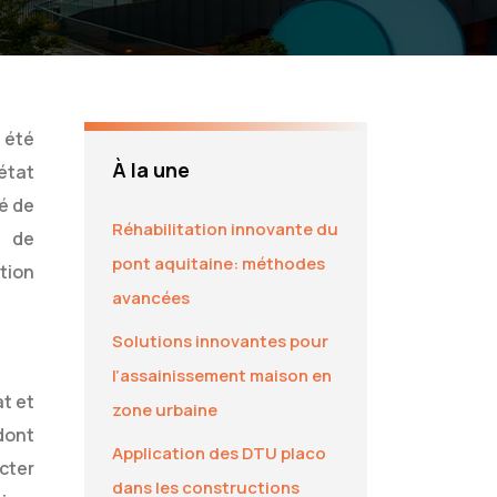
a été
À la une
état
é de
Réhabilitation innovante du
s de
pont aquitaine: méthodes
tion
avancées
Solutions innovantes pour
l’assainissement maison en
t et
zone urbaine
dont
Application des DTU placo
cter
dans les constructions