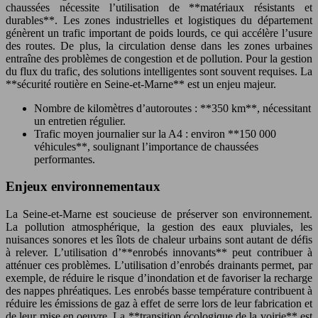
chaussées nécessite l’utilisation de **matériaux résistants et
durables**. Les zones industrielles et logistiques du département
génèrent un trafic important de poids lourds, ce qui accélère l’usure
des routes. De plus, la circulation dense dans les zones urbaines
entraîne des problèmes de congestion et de pollution. Pour la gestion
du flux du trafic, des solutions intelligentes sont souvent requises. La
**sécurité routière en Seine-et-Marne** est un enjeu majeur.
Nombre de kilomètres d’autoroutes : **350 km**, nécessitant
un entretien régulier.
Trafic moyen journalier sur la A4 : environ **150 000
véhicules**, soulignant l’importance de chaussées
performantes.
Enjeux environnementaux
La Seine-et-Marne est soucieuse de préserver son environnement.
La pollution atmosphérique, la gestion des eaux pluviales, les
nuisances sonores et les îlots de chaleur urbains sont autant de défis
à relever. L’utilisation d’**enrobés innovants** peut contribuer à
atténuer ces problèmes. L’utilisation d’enrobés drainants permet, par
exemple, de réduire le risque d’inondation et de favoriser la recharge
des nappes phréatiques. Les enrobés basse température contribuent à
réduire les émissions de gaz à effet de serre lors de leur fabrication et
de leur mise en oeuvre. La **transition écologique de la voirie** est