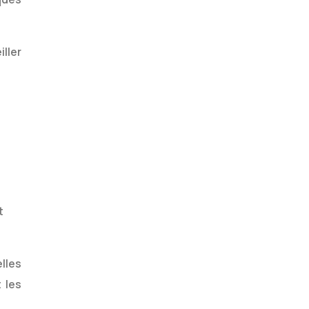
iller
t
lles
 les