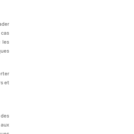
ader
n cas
 les
iques
rter
s et
 des
 aux
ques