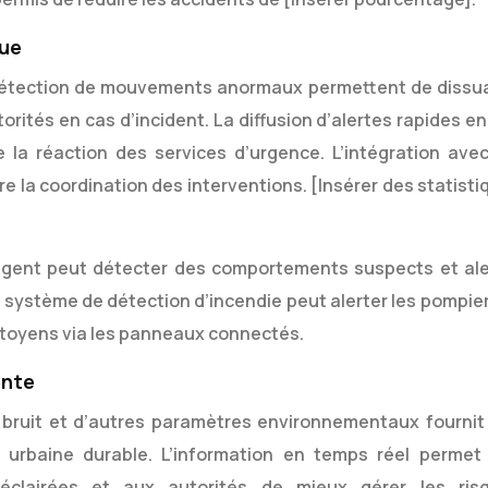
que
la détection de mouvements anormaux permettent de dissu
torités en cas d’incident. La diffusion d’alertes rapides e
e la réaction des services d’urgence. L’intégration avec
re la coordination des interventions. [Insérer des statist
ligent peut détecter des comportements suspects et ale
 système de détection d’incendie peut alerter les pompier
citoyens via les panneaux connectés.
ente
 du bruit et d’autres paramètres environnementaux fournit
urbaine durable. L’information en temps réel permet
éclairées et aux autorités de mieux gérer les ris