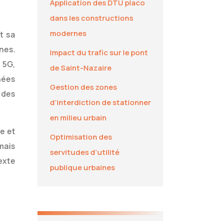
Application des DTU placo
dans les constructions
modernes
t sa
nes.
Impact du trafic sur le pont
a 5G,
de Saint-Nazaire
nées
Gestion des zones
 des
d’interdiction de stationner
en milieu urbain
e et
Optimisation des
mais
servitudes d’utilité
exte
publique urbaines