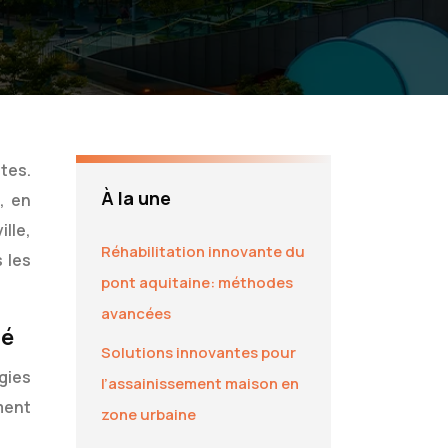
tes.
À la une
, en
lle,
Réhabilitation innovante du
 les
pont aquitaine: méthodes
avancées
té
Solutions innovantes pour
gies
l’assainissement maison en
ment
zone urbaine