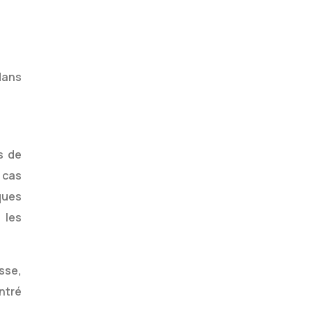
dans
s de
 cas
ques
 les
sse,
ntré