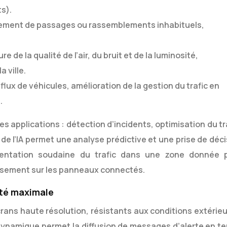
s).
ement de passages ou rassemblements inhabituels,
e de la qualité de l’air, du bruit et de la luminosité,
a ville.
flux de véhicules, amélioration de la gestion du trafic en
.
s applications : détection d’incidents, optimisation du tr
n de l’IA permet une analyse prédictive et une prise de déc
entation soudaine du trafic dans une zone donnée 
sement sur les panneaux connectés.
ité maximale
ans haute résolution, résistants aux conditions extérieu
e dynamique permet la diffusion de messages d’alerte en t