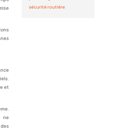
sécurité routière
 mise
tions
nnes
ance
els.
e et
ème.
s ne
 des