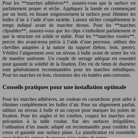
Pour les **marches adhésives**, assurez-vous que la surface est
parfaitement propre et sèche. Appliquez la bande en commençant
par un bord, en lissant soigneusement la surface pour éliminer les
bulles d’air à l’aide d’une raclette. Laissez sécher complètement le
temps indiqué avant de marcher dessus. Pour les **marches
clipsables**, assurez-vous que les clips s’emboîtent parfaitement et
que la structure est solide et stable. Pour les **marches vissées**,
percez des avant-trous précis à l’aide d’une perceuse, utilisez des
chevilles adaptées à la nature du support (béton, bois, pierre).
Vérifiez l’alignement avec un niveau à bulle avant de serrer les vis
de manière uniforme. Un couple de serrage adéquat est essentiel
pour garantir la solidité de la fixation. Des vis de 6mm de diamètre
sont généralement recommandées pour les marches métalliques.
Pour les marches en bois, choisissez des vis traitées anti-corrosion.
Conseils pratiques pour une installation optimale
Pour les marches adhésives, un rouleau en caoutchouc peut aider à
éliminer complètement les bulles d’air. Pour un alignement parfait,
utilisez un niveau à bulle et un crayon pour marquer les points de
fixation. Pour les angles et les courbes, coupez les marches avec
précaution à la taille voulue. Sur des surfaces irrégulières,
l’utilisation d’un mastic adapté est recommandée pour combler les
creux et garantir une surface plane. La planification est essentielle
pour éviter les erreurs de mesure et les pertes de temps.