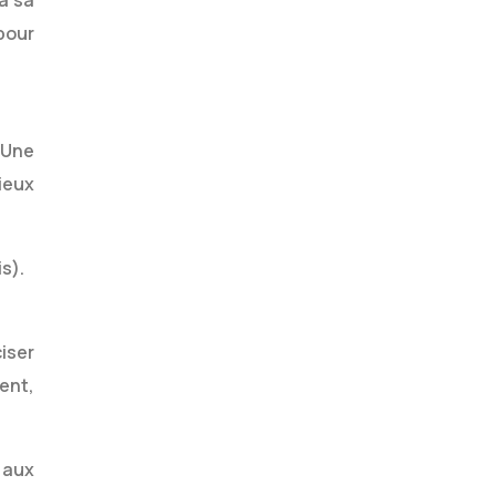
à sa
pour
 Une
ieux
s).
ciser
ent,
 aux