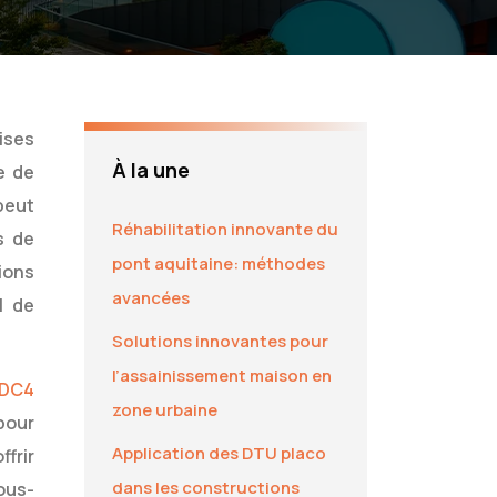
ises
À la une
e de
peut
Réhabilitation innovante du
s de
pont aquitaine: méthodes
ions
avancées
l de
Solutions innovantes pour
l’assainissement maison en
 DC4
zone urbaine
 pour
Application des DTU placo
frir
dans les constructions
ous-