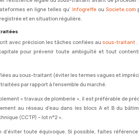
fier l’existence légale du sous-traitant
avant de procéder 
lateformes en ligne telles qu’
Infogreffe
ou
Societe.com
registrée et en situation régulière.
traitées
écrit avec précision les tâches confiées au
sous-traitant
.
capitale pour prévenir toute ambiguïté et tout content
:
iées au sous-traitant (éviter les termes vagues et impréci
raitées par rapport à l’ensemble du marché.
mplement « travaux de plomberie », il est préférable de pré
rdement au réseau d’eau dans les blocs A et B du bâtim
nique (CCTP) – lot n°2 ».
n d’éviter toute équivoque. Si possible, faites référence