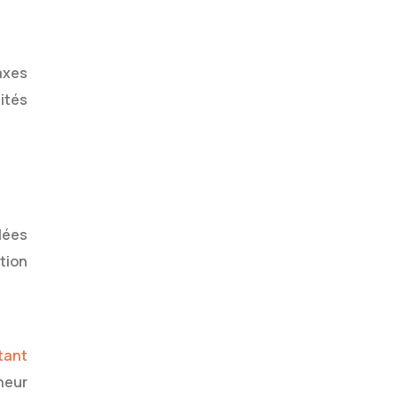
taxes
ités
lées
tion
tant
neur