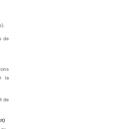
s).
s de
tions
r la
t de
ct)